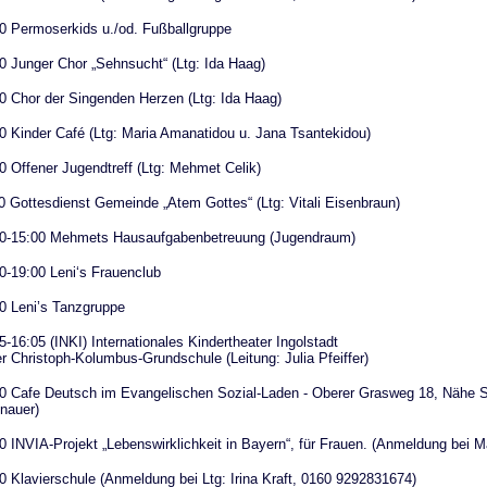
0 Permoserkids u./od. Fußballgruppe
0 Junger Chor „Sehnsucht“ (Ltg: Ida Haag)
0 Chor der Singenden Herzen (Ltg: Ida Haag)
0 Kinder Café (Ltg: Maria Amanatidou u. Jana Tsantekidou)
0 Offener Jugendtreff (Ltg: Mehmet Celik)
0 Gottesdienst Gemeinde „Atem Gottes“ (Ltg: Vitali Eisenbraun)
00-15:00 Mehmets Hausaufgabenbetreuung (Jugendraum)
0-19:00 Leni‘s Frauenclub
0 Leni’s Tanzgruppe
5-16:05 (INKI) Internationales Kindertheater Ingolstadt
er Christoph-Kolumbus-Grundschule (Leitung: Julia Pfeiffer)
0 Cafe Deutsch im Evangelischen Sozial-Laden - Oberer Grasweg 18, Nähe St
nauer)
0 INVIA-Projekt „Lebenswirklichkeit in Bayern“, für Frauen. (Anmeldung bei 
0 Klavierschule (Anmeldung bei Ltg: Irina Kraft, 0160 9292831674)