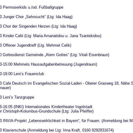
0 Permoserkids u./od. Fußballgruppe
0 Junger Chor „Sehnsucht“ (Ltg: Ida Haag)
0 Chor der Singenden Herzen (Ltg: Ida Haag)
0 Kinder Café (Ltg: Maria Amanatidou u. Jana Tsantekidou)
0 Offener Jugendtreff (Ltg. Mehmet Celik)
0 Gottesdienst Gemeinde „Atem Gottes“ (Ltg: Vitali Eisenbraun)
00-15:00 Mehmets Hausaufgabenbetreuung (Jugendraum)
0-19:00 Leni‘s Frauenclub
0 Cafe Deutsch im Evangelischen Sozial-Laden - Oberer Grasweg 18, Nähe St
nauer)
0 Leni’s Tanzgruppe
5-16:05 (INKI) Internationales Kindertheater Ingolstadt
er Christoph-Kolumbus-Grundschule (Ltg: Julia Pfeiffer)
0 INVIA-Projekt „Lebenswirklichkeit in Bayern“, für Frauen. (Anmeldung bei 
0 Klavierschule (Anmeldung bei Ltg: Irina Kraft, 0160 9292831674)