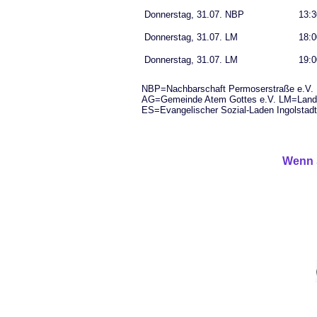
Donnerstag, 31.07. NBP
13:3
Donnerstag, 31.07. LM
18:0
Donnerstag, 31.07. LM
19:0
NBP=Nachbarschaft Permoserstraße e.V. E
AG=Gemeinde Atem Gottes e.V. LM=Lands
ES=Evangelischer Sozial-Laden Ingolstadt
Wenn S