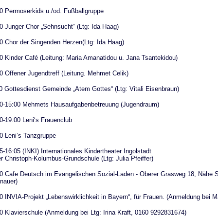
0 Permoserkids u./od. Fußballgruppe
0 Junger Chor „Sehnsucht“ (Ltg: Ida Haag)
0 Chor der Singenden Herzen(Ltg: Ida Haag)
0 Kinder Café (Leitung: Maria Amanatidou u. Jana Tsantekidou)
0 Offener Jugendtreff (Leitung. Mehmet Celik)
0 Gottesdienst Gemeinde „Atem Gottes“ (Ltg: Vitali Eisenbraun)
00-15:00 Mehmets Hausaufgabenbetreuung (Jugendraum)
0-19:00 Leni‘s Frauenclub
0 Leni’s Tanzgruppe
5-16:05 (INKI) Internationales Kindertheater Ingolstadt
er Christoph-Kolumbus-Grundschule (Ltg: Julia Pfeiffer)
0 Cafe Deutsch im Evangelischen Sozial-Laden - Oberer Grasweg 18, Nähe St
nauer)
0 INVIA-Projekt „Lebenswirklichkeit in Bayern“, für Frauen. (Anmeldung bei 
0 Klavierschule (Anmeldung bei Ltg: Irina Kraft, 0160 9292831674)