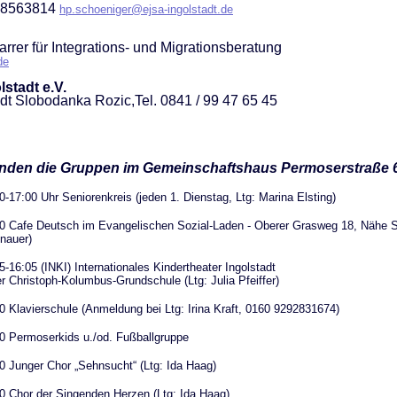
 88563814
hp.schoeniger@ejsa-ingolstadt.de
farrer für Integrations- und Migrationsberatung
de
stadt e.V.
t Slobodanka Rozic,Tel. 0841 / 99 47 65 45
nden die Gruppen im Gemeinschaftshaus Permoserstraße 6
0-17:00 Uhr Seniorenkreis (jeden 1. Dienstag, Ltg: Marina Elsting)
0 Cafe Deutsch im Evangelischen Sozial-Laden - Oberer Grasweg 18, Nähe St
nauer)
5-16:05 (INKI) Internationales Kindertheater Ingolstadt
er Christoph-Kolumbus-Grundschule (Ltg: Julia Pfeiffer)
0 Klavierschule (Anmeldung bei Ltg: Irina Kraft, 0160 9292831674)
0 Permoserkids u./od. Fußballgruppe
0 Junger Chor „Sehnsucht“ (Ltg: Ida Haag)
0 Chor der Singenden Herzen (Ltg: Ida Haag)