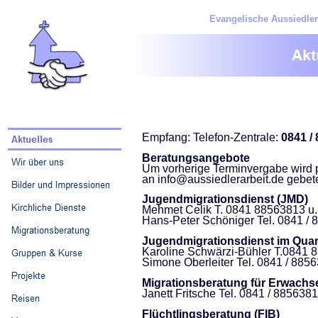
Evangelische Aussiedler
Empfang: Telefon-Zentrale:
0841 /
Beratungsangebote
Um vorherige Terminvergabe wird p
an info@aussiedlerarbeit.de gebet
Jugendmigrationsdienst (JMD)
Mehmet Celik T. 0841 88563813 u
Hans-Peter Schöniger Tel. 0841 /
Jugendmigrationsdienst im Quart
Karoline Schwärzi-Bühler T.0841 
Simone Oberleiter Tel. 0841 / 885
Migrationsberatung für Erwachs
Janett Fritsche Tel. 0841 / 885638
Flüchtlingsberatung (FIB)