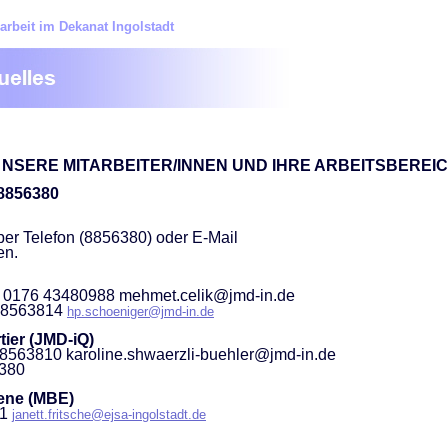
arbeit im Dekanat Ingolstadt
NSERE MITARBEITER/INNEN UND IHRE ARBEITSBEREI
 8856380
er Telefon (8856380) oder E-Mail
en.
. 0176 43480988 mehmet.celik@jmd-in.de
 88563814
hp.schoeniger@jmd-in.de
ier (JMD-iQ)
88563810 karoline.shwaerzli-buehler@jmd-in.de
6380
ene (MBE)
11
janett.fritsche@ejsa-ingolstadt.de