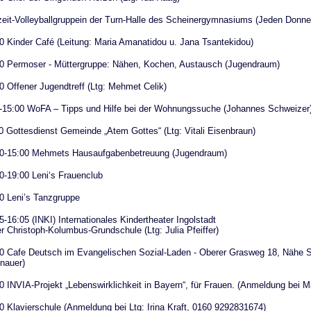
zeit-Volleyballgruppein der Turn-Halle des Scheinergymnasiums (Jeden Donner
0 Kinder Café (Leitung: Maria Amanatidou u. Jana Tsantekidou)
0 Permoser - Müttergruppe: Nähen, Kochen, Austausch (Jugendraum)
0 Offener Jugendtreff (Ltg: Mehmet Celik)
-15:00 WoFA – Tipps und Hilfe bei der Wohnungssuche (Johannes Schweizer
0 Gottesdienst Gemeinde „Atem Gottes“ (Ltg: Vitali Eisenbraun)
00-15:00 Mehmets Hausaufgabenbetreuung (Jugendraum)
0-19:00 Leni‘s Frauenclub
0 Leni’s Tanzgruppe
5-16:05 (INKI) Internationales Kindertheater Ingolstadt
er Christoph-Kolumbus-Grundschule (Ltg: Julia Pfeiffer)
0 Cafe Deutsch im Evangelischen Sozial-Laden - Oberer Grasweg 18, Nähe St
nauer)
0 INVIA-Projekt „Lebenswirklichkeit in Bayern“, für Frauen. (Anmeldung bei 
0 Klavierschule (Anmeldung bei Ltg: Irina Kraft, 0160 9292831674)