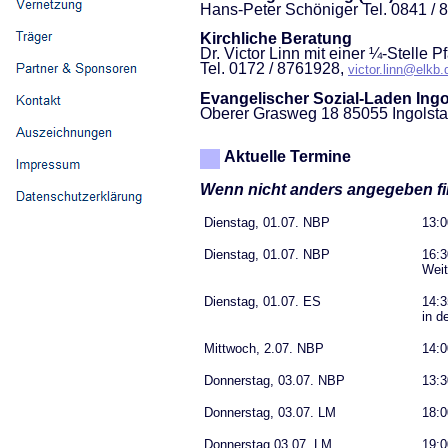
Hans-Peter Schöniger Tel. 0841 /
Kirchliche Beratung
Dr. Victor Linn mit einer ¼-Stelle P
Tel. 0172 / 8761928,
victor.linn@elkb.
Evangelischer Sozial-Laden Ingol
Oberer Grasweg 18 85055 Ingolstad
Aktuelle Termine
Wenn nicht anders angegeben fi
Dienstag, 01.07. NBP
13:0
Dienstag, 01.07. NBP
16:3
Weit
Dienstag, 01.07. ES
14:3
in d
Mittwoch, 2.07. NBP
14:0
Donnerstag, 03.07. NBP
13:3
Donnerstag, 03.07. LM
18:0
Donnerstag,03.07. LM
19:0